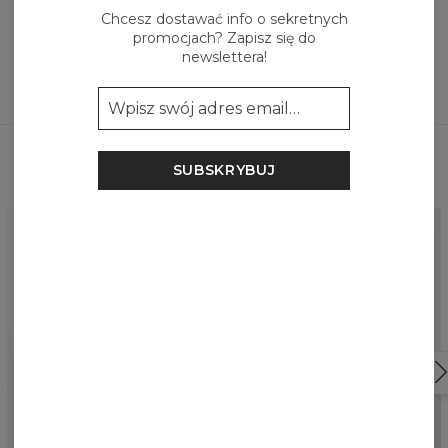
Chcesz dostawać info o sekretnych
promocjach? Zapisz się do
newslettera!
Skompletuj swoją stylizację
SUBSKRYBUJ
OUTLET
5
/5
5
/5